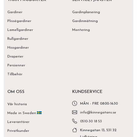
Gardiner
Gardinplanering
Plisségardiner
Gardinmätning
Lamellgardiner
Montering
Rullgardiner
Hissgardiner
Draperier
Persienner
Tillbehör
OM OSS
KUNDSERVICE
MÅN - FRE 08:00-16:30
Vår historia
info@kinnegatans.se
Made in Sweden
0510-30 18 53
Leverantörer
Kinnegatan 13, 531 32
Privatkunder
Lidköping