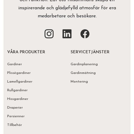
och funktion. Låt oss tillsammans skapa en
inspirerande och glädjefylld atmosfär för era
medarbetare och besökare.
VÅRA PRODUKTER
SERVICETJÄNSTER
Gardiner
Gardinplanering
Plisségardiner
Gardinmätning
Lamellgardiner
Montering
Rullgardiner
Hissgardiner
Draperier
Persienner
Tillbehör