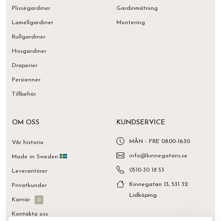
Plisségardiner
Gardinmätning
Lamellgardiner
Montering
Rullgardiner
Hissgardiner
Draperier
Persienner
Tillbehör
OM OSS
KUNDSERVICE
MÅN - FRE 08:00-16:30
Vår historia
info@kinnegatans.se
Made in Sweden
0510-30 18 53
Leverantörer
Kinnegatan 13, 531 32
Privatkunder
Lidköping
Karriär
0
Kontakta oss