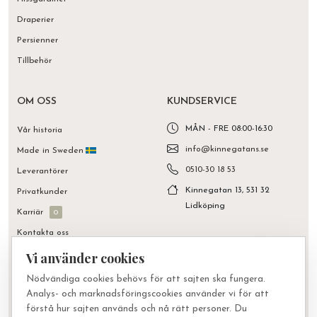
Draperier
Persienner
Tillbehör
OM OSS
KUNDSERVICE
MÅN - FRE 08:00-16:30
Vår historia
info@kinnegatans.se
Made in Sweden
0510-30 18 53
Leverantörer
Kinnegatan 13, 531 32
Privatkunder
Lidköping
Karriär
0
Kontakta oss
Vi använder cookies
Nödvändiga cookies behövs för att sajten ska fungera.
Analys- och marknadsföringscookies använder vi för att
© 2026 Kinnegatans Gardiner via Facilette AB | Org.nr 556316-
förstå hur sajten används och nå rätt personer. Du
2014 |
Integritetspolicy
|
Cookie-inställningar