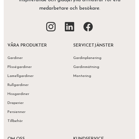
inspirerande och glädjefylld atmosfär för era
medarbetare och besökare.
VÅRA PRODUKTER
SERVICETJÄNSTER
Gardiner
Gardinplanering
Plisségardiner
Gardinmätning
Lamellgardiner
Montering
Rullgardiner
Hissgardiner
Draperier
Persienner
Tillbehör
OM OSS
KUNDSERVICE